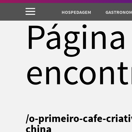
HOSPEDAGEM
GASTRONOM
Página
encont
/o-primeiro-cafe-criat
china