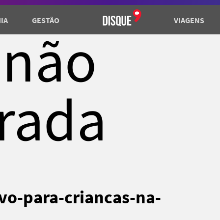
IA
GESTÃO
VIAGENS
 não
rada
ivo-para-criancas-na-