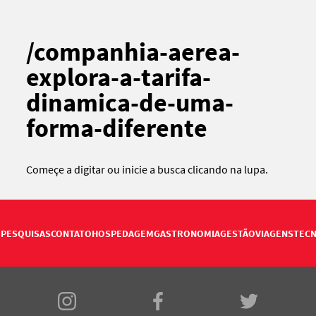
/companhia-aerea-
explora-a-tarifa-
dinamica-de-uma-
forma-diferente
Começe a digitar ou
inicie a busca
clicando na lupa.
PESQUISAS
CONTATO
HOSPEDAGEM
GASTRONOMIA
GESTÃO
VIAGENS
TECN
E