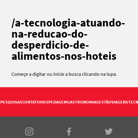
/a-tecnologia-atuando-
na-reducao-do-
desperdicio-de-
alimentos-nos-hoteis
Começe a digitar ou
inicie a busca
clicando na lupa.
PESQUISAS
CONTATO
HOSPEDAGEM
GASTRONOMIA
GESTÃO
VIAGENS
TECN
E