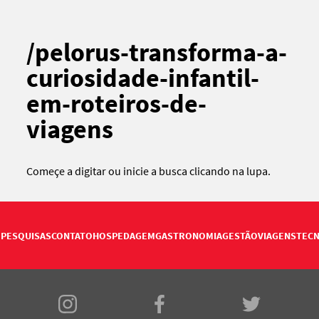
/pelorus-transforma-a-
curiosidade-infantil-
em-roteiros-de-
viagens
Começe a digitar ou
inicie a busca
clicando na lupa.
PESQUISAS
CONTATO
HOSPEDAGEM
GASTRONOMIA
GESTÃO
VIAGENS
TECN
E