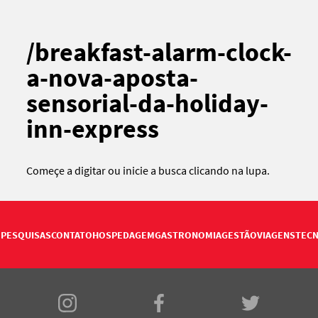
/breakfast-alarm-clock-
a-nova-aposta-
sensorial-da-holiday-
inn-express
Começe a digitar ou
inicie a busca
clicando na lupa.
PESQUISAS
CONTATO
HOSPEDAGEM
GASTRONOMIA
GESTÃO
VIAGENS
TECN
E