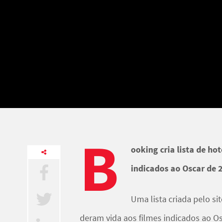
B
ooking cria lista de ho
indicados ao Oscar de 
Uma lista criada pelo si
deram vida aos filmes indicados ao
Os