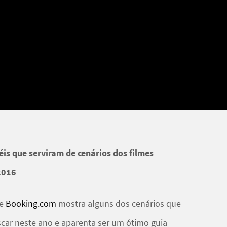
téis que serviram de cenários dos filmes
2016
te
Booking.com
mostra alguns dos cenários que
car
neste ano e aparenta ser um ótimo
guia