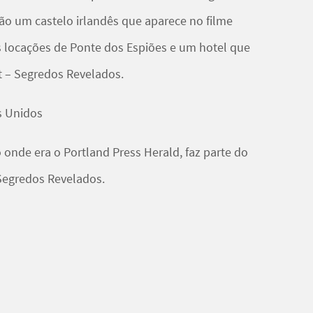
tão um castelo irlandês que aparece no filme
s locações de
Ponte dos Espiões
e um hotel que
t – Segredos Revelados
.
s Unidos
 onde era o Portland Press Herald, faz parte do
Segredos Revelados.
tados Unidos