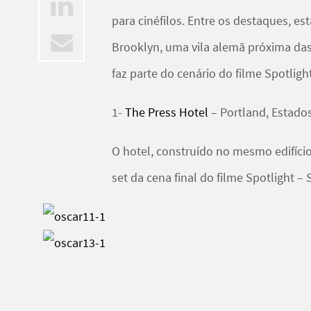
para cinéfilos
. Entre os destaques, es
Brooklyn
, uma vila alemã próxima da
faz parte do cenário do filme
Spotligh
1-
The Press Hotel
– Portland, Estado
O hotel, construído no mesmo edifício
set da cena final do filme
Spotlight
– 
2 –
The Plaza Hotel
– Nova Iorque, Es