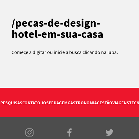
/pecas-de-design-
hotel-em-sua-casa
Começe a digitar ou
inicie a busca
clicando na lupa.
PESQUISAS
CONTATO
HOSPEDAGEM
GASTRONOMIA
GESTÃO
VIAGENS
TECN
E