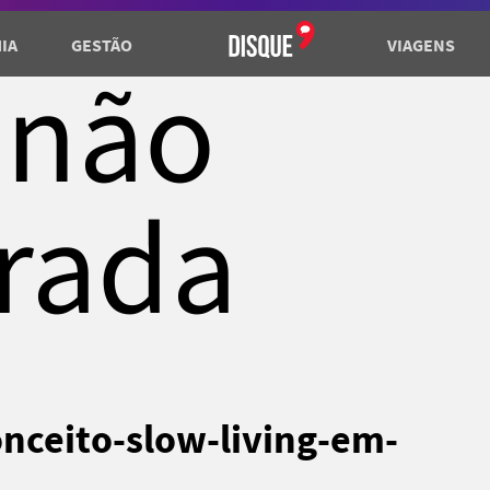
IA
GESTÃO
VIAGENS
 não
rada
nceito-slow-living-em-