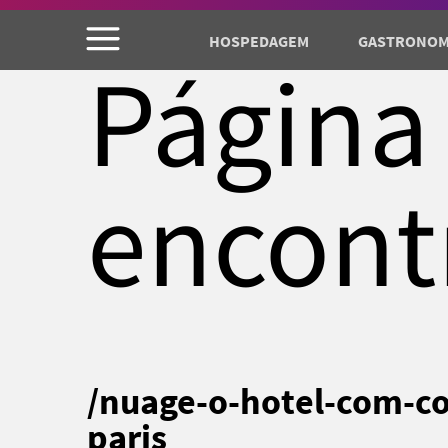
HOSPEDAGEM
GASTRONOM
Página
encont
/nuage-o-hotel-com-co
paris