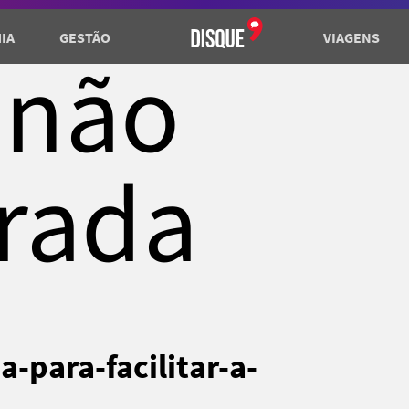
IA
GESTÃO
VIAGENS
 não
rada
-para-facilitar-a-