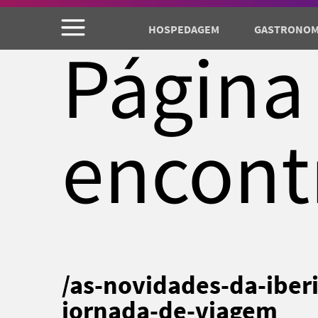
HOSPEDAGEM
GASTRONOM
Página
encont
/as-novidades-da-iberia
jornada-de-viagem