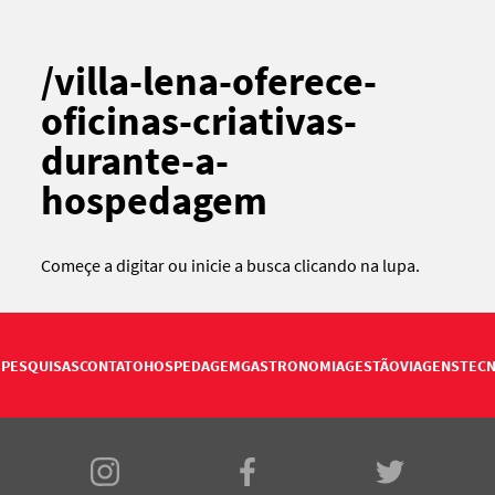
/villa-lena-oferece-
oficinas-criativas-
durante-a-
hospedagem
Começe a digitar ou
inicie a busca
clicando na lupa.
PESQUISAS
CONTATO
HOSPEDAGEM
GASTRONOMIA
GESTÃO
VIAGENS
TECN
E