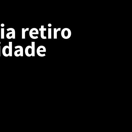
ia retiro
idade