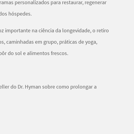
ramas personalizados para restaurar, regenerar
 dos hóspedes.
 importante na ciência da longevidade, o retiro
s, caminhadas em grupo, práticas de yoga,
pôr do sol e alimentos frescos.
eller do Dr. Hyman sobre como prolongar a
s e terapias regenerativas do RoseBar, o
s a ativarem os interruptores de longevidade de