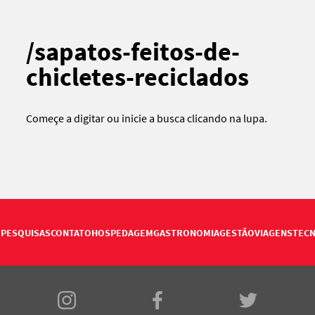
/sapatos-feitos-de-
chicletes-reciclados
Começe a digitar ou
inicie a busca
clicando na lupa.
PESQUISAS
CONTATO
HOSPEDAGEM
GASTRONOMIA
GESTÃO
VIAGENS
TECN
E