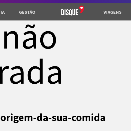
IA
GESTÃO
VIAGENS
 não
rada
-origem-da-sua-comida