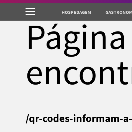
HOSPEDAGEM
GASTRONOM
Página
encont
/qr-codes-informam-a