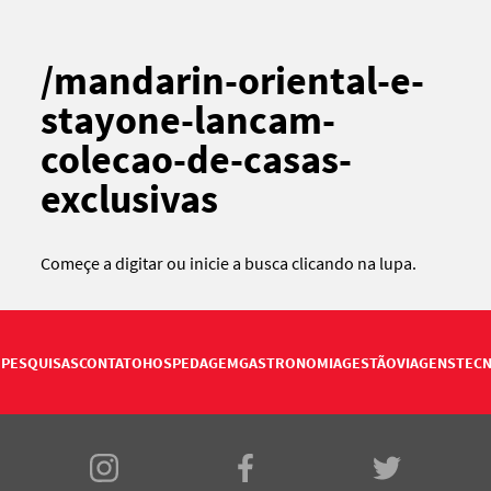
/mandarin-oriental-e-
stayone-lancam-
colecao-de-casas-
exclusivas
Começe a digitar ou
inicie a busca
clicando na lupa.
PESQUISAS
CONTATO
HOSPEDAGEM
GASTRONOMIA
GESTÃO
VIAGENS
TECN
E