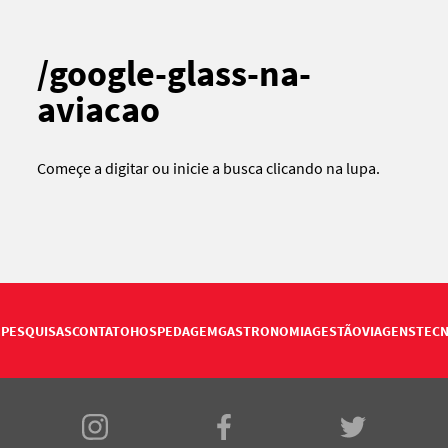
/google-glass-na-
aviacao
Começe a digitar ou
inicie a busca
clicando na lupa.
PESQUISAS
CONTATO
HOSPEDAGEM
GASTRONOMIA
GESTÃO
VIAGENS
TECN
E