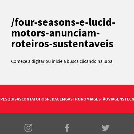
/four-seasons-e-lucid-
motors-anunciam-
roteiros-sustentaveis
Começe a digitar ou
inicie a busca
clicando na lupa.
PESQUISAS
CONTATO
HOSPEDAGEM
GASTRONOMIA
GESTÃO
VIAGENS
TECN
E