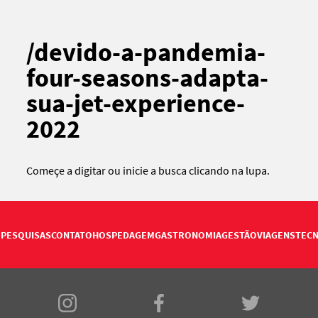
/devido-a-pandemia-
four-seasons-adapta-
sua-jet-experience-
2022
Começe a digitar ou
inicie a busca
clicando na lupa.
PESQUISAS
CONTATO
HOSPEDAGEM
GASTRONOMIA
GESTÃO
VIAGENS
TECN
E