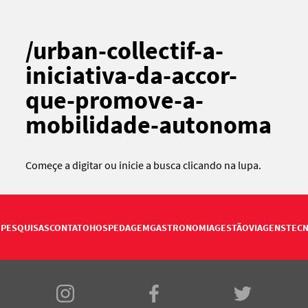
/urban-collectif-a-
iniciativa-da-accor-
que-promove-a-
mobilidade-autonoma
Começe a digitar ou
inicie a busca
clicando na lupa.
PESQUISAS
CONTATO
HOSPEDAGEM
GASTRONOMIA
GESTÃO
VIAGENS
TECN
E