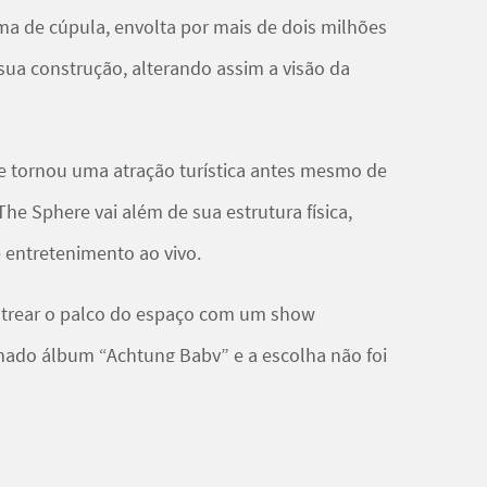
a de cúpula, envolta por mais de dois milhões
sua construção, alterando assim a visão da
se tornou uma atração turística antes mesmo de
he Sphere vai além de sua estrutura física,
e entretenimento ao vivo.
strear o palco do espaço com um show
mado álbum “Achtung Baby” e a escolha não foi
1980 e 1990, poucas bandas brincaram tanto com
U2.