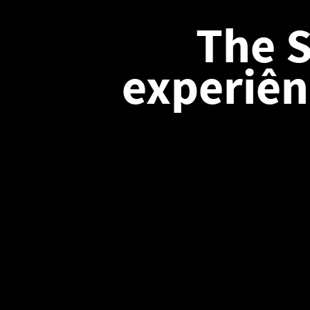
The S
experiên