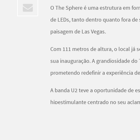
O The Sphere é uma estrutura em form
de LEDs, tanto dentro quanto fora de 
paisagem de Las Vegas.
Com 111 metros de altura, o local já 
sua inauguração. A grandiosidade do T
prometendo redefinir a experiência d
A banda U2 teve a oportunidade de e
hipestimulante centrado no seu acla
por acaso, ao longo das décadas de 
a estética da grandiosidade quanto o 