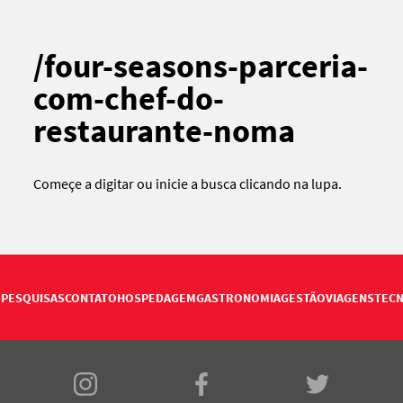
/four-seasons-parceria-
com-chef-do-
restaurante-noma
Começe a digitar ou
inicie a busca
clicando na lupa.
PESQUISAS
CONTATO
HOSPEDAGEM
GASTRONOMIA
GESTÃO
VIAGENS
TECN
E