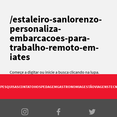
/estaleiro-sanlorenzo-
personaliza-
embarcacoes-para-
trabalho-remoto-em-
iates
Começe a digitar ou
inicie a busca
clicando na lupa.
PESQUISAS
CONTATO
HOSPEDAGEM
GASTRONOMIA
GESTÃO
VIAGENS
TECN
E