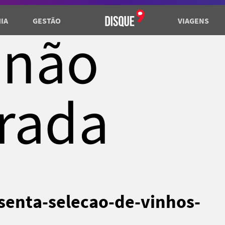
IA
GESTÃO
VIAGENS
 não
rada
senta-selecao-de-vinhos-