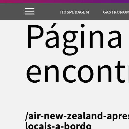
HOSPEDAGEM
GASTRONOM
Página
encont
/air-new-zealand-apre
locais-a-bordo